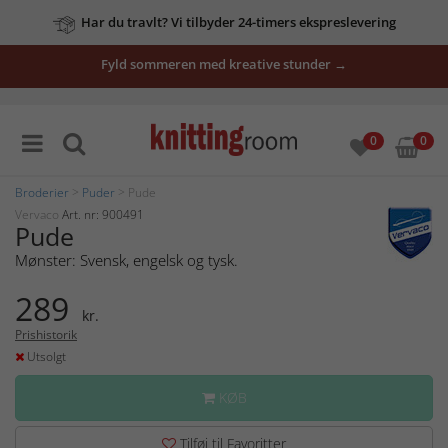
Har du travlt? Vi tilbyder 24-timers ekspreslevering
Fyld sommeren med kreative stunder →
0
0
Broderier
>
Puder
> Pude
Vervaco
Art. nr: 900491
Pude
Mønster: Svensk, engelsk og tysk.
289
kr.
Prishistorik
Utsolgt
KØB
Tilføj til Favoritter