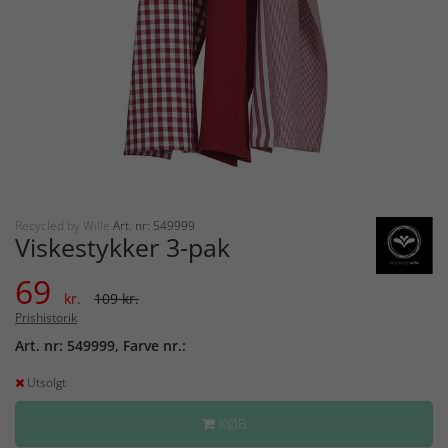
Recycled by Wille
Art. nr: 549999
Viskestykker 3-pak
69
kr.
109 kr.
Prishistorik
Art. nr: 549999, Farve nr.:
Utsolgt
KØB