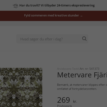
Har du travlt? Vi tilbyder 24-timers ekspreslevering
Fyld sommeren med kreative stunder →
Arvidssons Textil
Art. nr: 541373
Metervare Fjär
Bemærk, at metervarer klippes efter di
omfattet af fortrydelsesretten.
269
kr.
Prishistorik