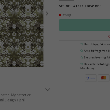
Art. nr: 541373, Farve nr.:
Utsolgt
Handl trygt
Vi er en
Altid fri fragt
Ved kø
Ekspreslevering
Få
Fleksible betaling
MobilePay.
ster. Mønstret er
l.Design Fjäril...