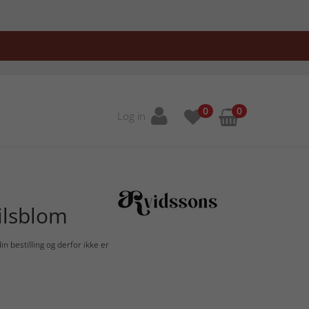
0
0
Log in
ilsblom
n bestilling og derfor ikke er