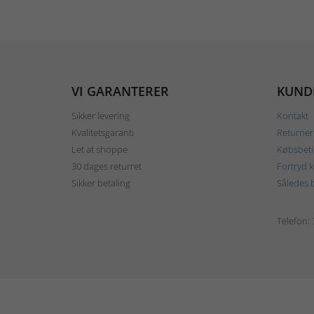
VI GARANTERER
KUND
Sikker levering
Kontakt
Kvalitetsgaranti
Returner
Let at shoppe
Købsbeti
30 dages returret
Fortryd 
Sikker betaling
Således b
Telefon: