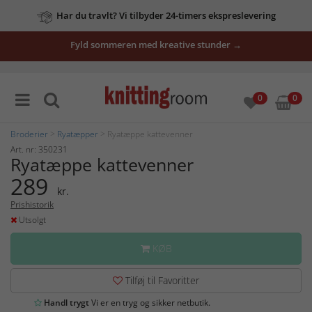
Har du travlt? Vi tilbyder 24-timers ekspreslevering
Fyld sommeren med kreative stunder →
0
0
Broderier
>
Ryatæpper
> Ryatæppe kattevenner
Art. nr: 350231
Ryatæppe kattevenner
289
kr.
Prishistorik
Utsolgt
KØB
Tilføj til Favoritter
Handl trygt
Vi er en tryg og sikker netbutik.