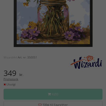
WizardiArt
Art. nr: 350051
349
kr.
Prishistorik
Utsolgt
KØB
Tilføj til Favoritter