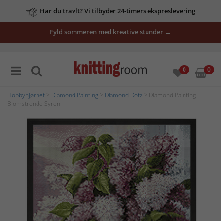
Har du travlt? Vi tilbyder 24-timers ekspreslevering
Fyld sommeren med kreative stunder →
0
0
Hobbyhjørnet
>
Diamond Painting
>
Diamond Dotz
> Diamond Painting
Blomstrende Syren