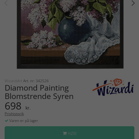
WizardiArt
Art. nr: 342526
Diamond Painting
Blomstrende Syren
698
kr.
Prishistorik
Varen er på lager
KØB