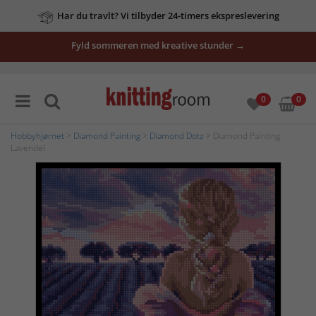
Har du travlt? Vi tilbyder 24-timers ekspreslevering
Fyld sommeren med kreative stunder →
0
0
Hobbyhjørnet
>
Diamond Painting
>
Diamond Dotz
> Diamond Painting
Lavendel