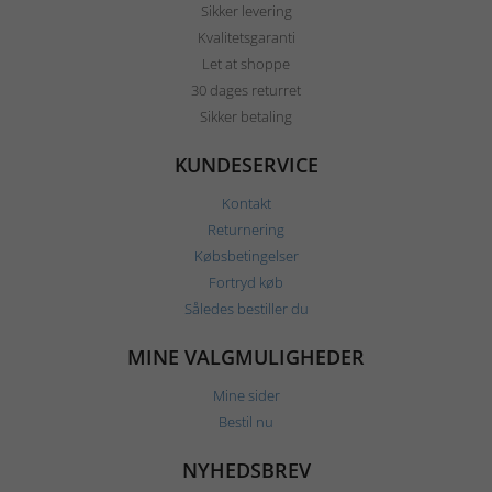
Sikker levering
Kvalitetsgaranti
Let at shoppe
30 dages returret
Sikker betaling
KUNDESERVICE
Kontakt
Returnering
Købsbetingelser
Fortryd køb
Således bestiller du
MINE VALGMULIGHEDER
Mine sider
Bestil nu
NYHEDSBREV