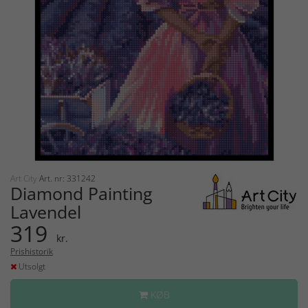
Art City
Art. nr: 331242
Diamond Painting
Lavendel
319
kr.
Prishistorik
Utsolgt
KØB