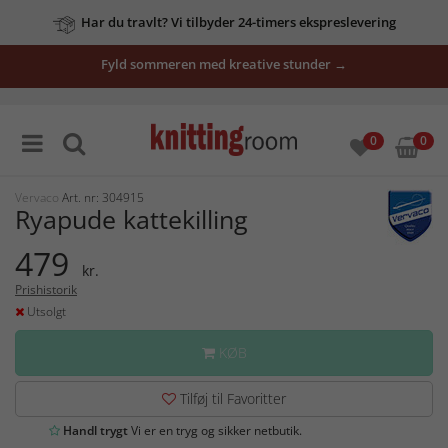
Har du travlt? Vi tilbyder 24-timers ekspreslevering
Fyld sommeren med kreative stunder →
0
0
Vervaco
Art. nr: 304915
Ryapude kattekilling
479
kr.
Prishistorik
Utsolgt
KØB
Tilføj til Favoritter
Handl trygt
Vi er en tryg og sikker netbutik.