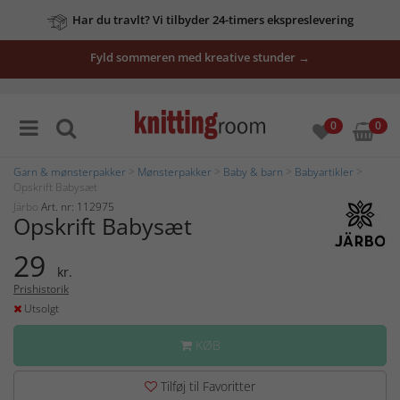
Har du travlt? Vi tilbyder 24-timers ekspreslevering
Fyld sommeren med kreative stunder →
0
0
Garn & mønsterpakker
>
Mønsterpakker
>
Baby & barn
>
Babyartikler
>
Opskrift Babysæt
Järbo
Art. nr: 112975
Opskrift Babysæt
29
kr.
Prishistorik
Utsolgt
KØB
Tilføj til Favoritter