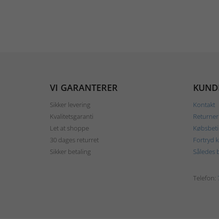
VI GARANTERER
KUND
Sikker levering
Kontakt
Kvalitetsgaranti
Returner
Let at shoppe
Købsbeti
30 dages returret
Fortryd 
Sikker betaling
Således b
Telefon: