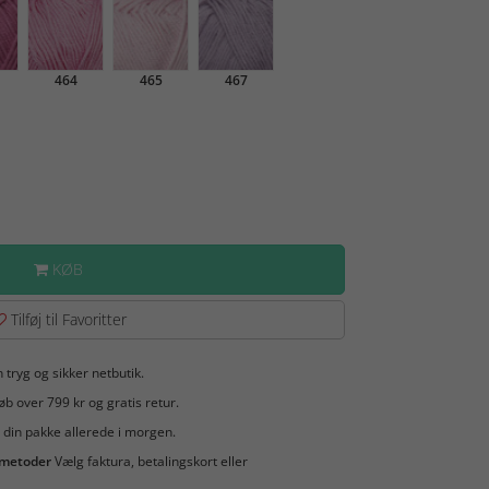
464
465
467
KØB
Tilføj til Favoritter
 tryg og sikker netbutik.
b over 799 kr og gratis retur.
 din pakke allerede i morgen.
smetoder
Vælg faktura, betalingskort eller