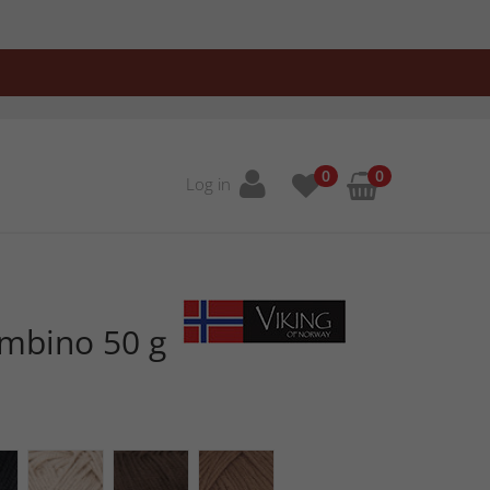
0
0
Log in
ambino 50 g