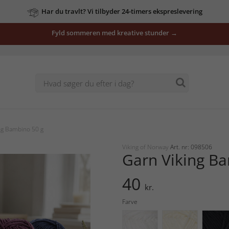
Har du travlt? Vi tilbyder 24-timers ekspreslevering
Fyld sommeren med kreative stunder →
ng Bambino 50 g
Viking of Norway
Art. nr: 098506
Garn Viking B
40
kr.
Farve