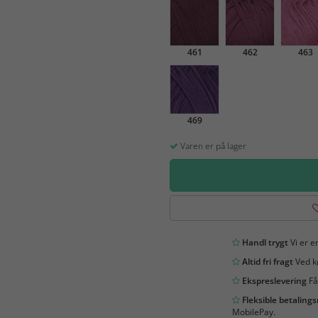
461
462
463
469
Varen er på lager
Handl trygt
Vi er en
Altid fri fragt
Ved kø
Ekspreslevering
Få
Fleksible betaling
MobilePay.