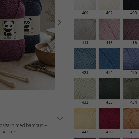
400
402
403
413
416
418
423
424
425
432
433
434
uldsgarn med bambus –
e beklæd...
443
450
451