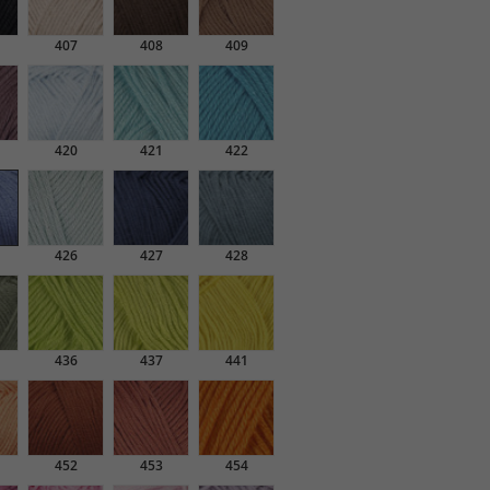
407
408
409
420
421
422
426
427
428
436
437
441
452
453
454