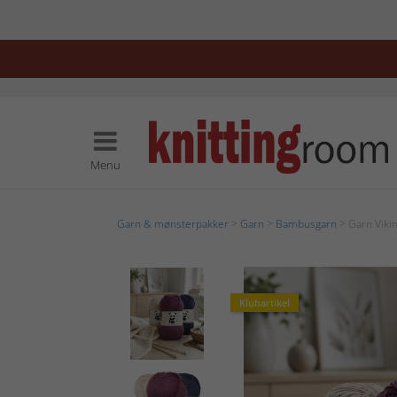
Menu
Garn & mønsterpakker
>
Garn
>
Bambusgarn
> Garn Viki
Klubartikel