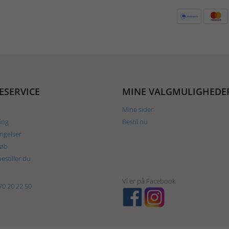
ESERVICE
MINE VALGMULIGHEDE
Mine sider
ing
Bestil nu
ngelser
køb
estiller du
Vi er på Facebook
70 20 22 50