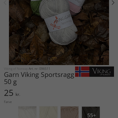
Viking of Norway
Art. nr: 096511
Garn Viking Sportsragg
50 g
25
kr.
Farve
55+