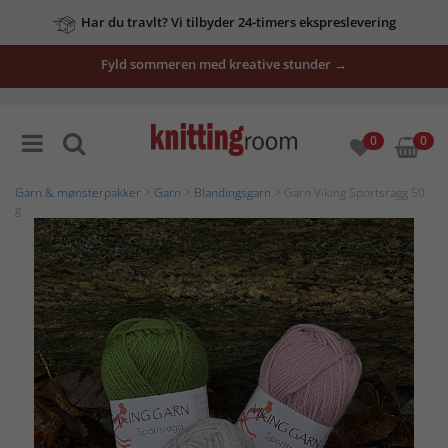
Har du travlt? Vi tilbyder 24-timers ekspreslevering
Fyld sommeren med kreative stunder →
0
0
Garn & mønsterpakker
>
Garn
>
Blandingsgarn
> Garn Viking Sportsragg 50
g