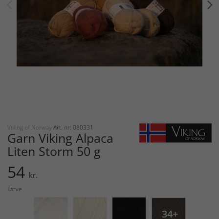
Viking of Norway
Art. nr: 080331
Garn Viking Alpaca
Liten Storm 50 g
54
kr.
Farve
34+