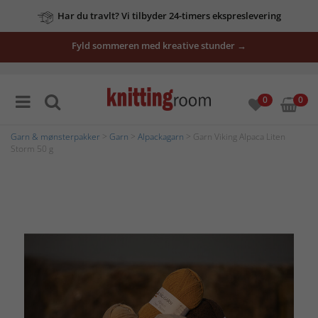
Har du travlt? Vi tilbyder 24-timers ekspreslevering
Fyld sommeren med kreative stunder →
0
0
Garn & mønsterpakker
>
Garn
>
Alpackagarn
> Garn Viking Alpaca Liten
Storm 50 g