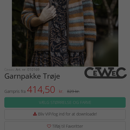
Cewec
Art. nr: 010169
Garnpakke Trøje
414,50
Garnpris fra
kr.
829 kr.
VÆLG STØRRELSE OG FARVE
Bliv VIP/log ind for at downloade!
Tilføj til Favoritter