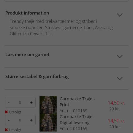
Produkt information
Trendy trøje med trekvartærmer og striber i
smukke nuancer. Strikkes i garnerne Tibet, Anisia og
Glitter fra Cewec. Til...
Læs mere om garnet
Størrelsestabel & garnforbrug
Garnpakke Trøje -
-
+
14,50
kr.
Print
29 kr.
Art. nr: 010169
Utsolgt
Garnpakke Trøje -
-
+
14,50
kr.
Digital levering
29 kr.
Art. nr: 010169
Utsolgt