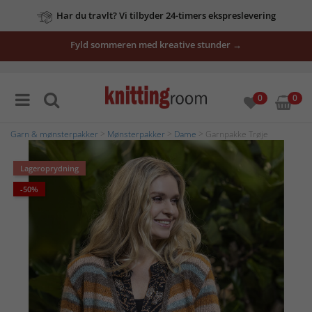
Har du travlt? Vi tilbyder 24-timers ekspreslevering
Fyld sommeren med kreative stunder →
0
0
Garn & mønsterpakker
>
Mønsterpakker
>
Dame
> Garnpakke Trøje
Lageroprydning
-50%