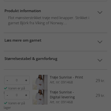
Produkt information
Flot mønsterstrikket trøje med knapper. Strikket i
garnet Björk fra Viking of Norway....
Læs mere om garnet
Størrelsestabel & garnforbrug
Trøje Sunrise - Print
-
+
29
kr.
Art. nr: 091468
Varen er på
Trøje Sunrise -
lager
-
+
29
kr.
Digital levering
Art. nr: 091468
Varen er på
lager