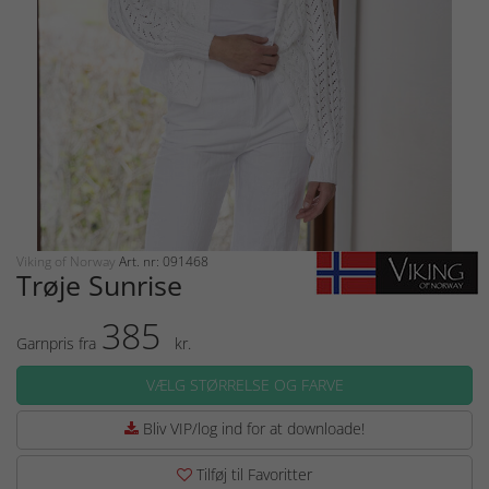
Viking of Norway
Art. nr: 091468
Trøje Sunrise
385
Garnpris fra
kr.
VÆLG STØRRELSE OG FARVE
Bliv VIP/log ind for at downloade!
Tilføj til Favoritter