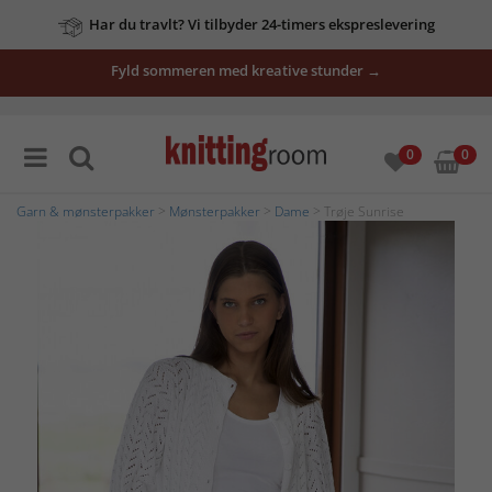
Har du travlt? Vi tilbyder 24-timers ekspreslevering
Fyld sommeren med kreative stunder →
0
0
Garn & mønsterpakker
>
Mønsterpakker
>
Dame
> Trøje Sunrise