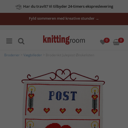
Har du travlt? Vi tilbyder 24-timers ekspreslevering
Fyld sommeren med kreative stunder →
0
0
Broderier
>
Vægbilleder
> Broderikit Julepost Ønskelisten