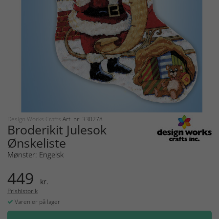
Design Works Crafts
Art. nr: 330278
Broderikit Julesok
Ønskeliste
Mønster: Engelsk
449
kr.
Prishistorik
Varen er på lager