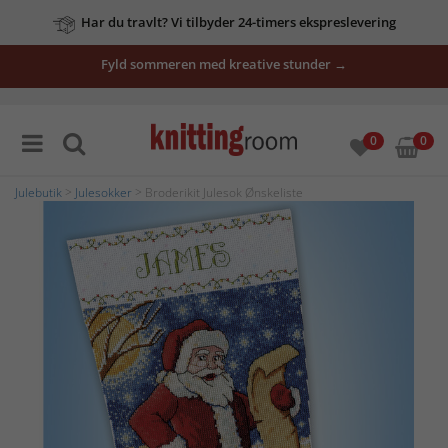
Har du travlt? Vi tilbyder 24-timers ekspreslevering
Fyld sommeren med kreative stunder →
0
0
Julebutik
>
Julesokker
> Broderikit Julesok Ønskeliste