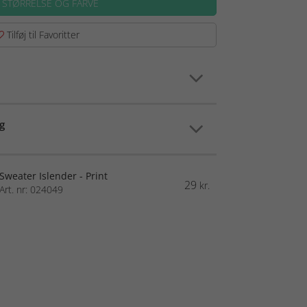
 STØRRELSE OG FARVE
Tilføj til Favoritter
g
Sweater Islender - Print
29
kr.
Art. nr: 024049