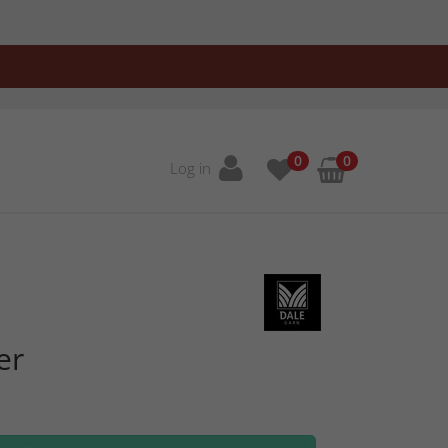
0
0
Log in
er