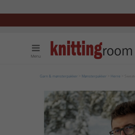
Menu
Garn & mønsterpakker
>
Mønsterpakker
>
Herre
> Sweate