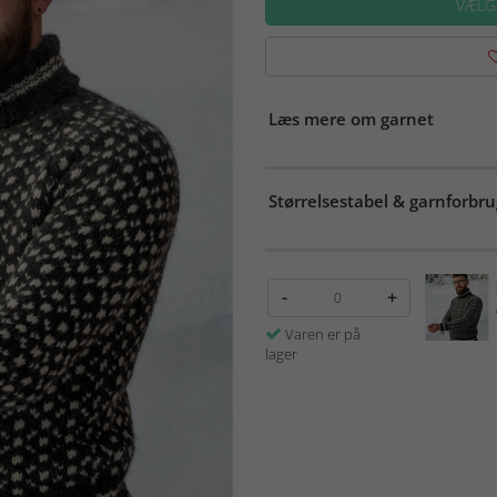
VÆLG
Læs mere om garnet
Størrelsestabel & garnforbru
-
+
Varen er på
lager