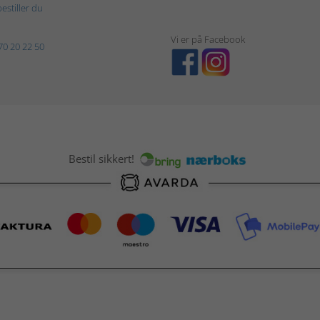
estiller du
Vi er på Facebook
70 20 22 50
Bestil sikkert!