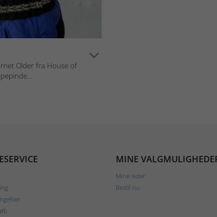
arnet Older fra House of
mpepinde...
ESERVICE
MINE VALGMULIGHEDE
Mine sider
ing
Bestil nu
ngelser
køb