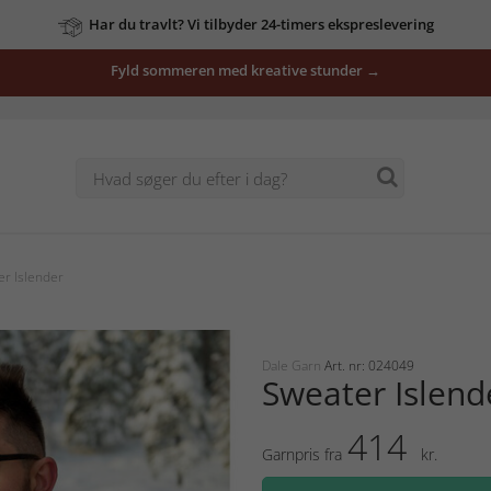
Har du travlt? Vi tilbyder 24-timers ekspreslevering
Fyld sommeren med kreative stunder →
r Islender
Dale Garn
Art. nr: 024049
Sweater Islend
414
Garnpris fra
kr.