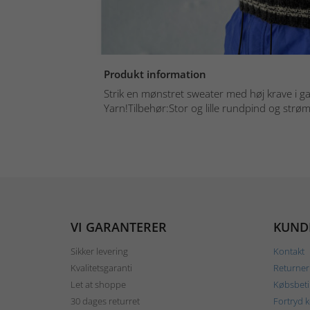
Produkt information
Strik en mønstret sweater med høj krave i g
Yarn!Tilbehør:Stor og lille rundpind og strø
VI GARANTERER
KUND
Sikker levering
Kontakt
Kvalitetsgaranti
Returner
Let at shoppe
Købsbeti
30 dages returret
Fortryd 